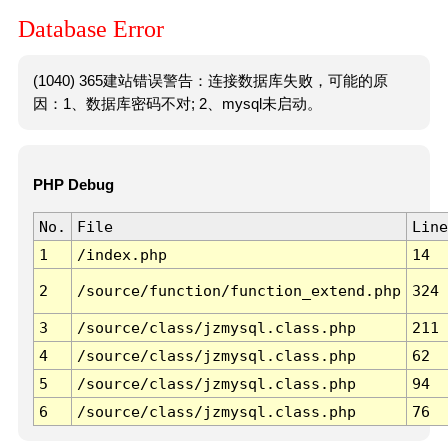
Database Error
(1040) 365建站错误警告：连接数据库失败，可能的原
因：1、数据库密码不对; 2、mysql未启动。
PHP Debug
No.
File
Line
1
/index.php
14
2
/source/function/function_extend.php
324
3
/source/class/jzmysql.class.php
211
4
/source/class/jzmysql.class.php
62
5
/source/class/jzmysql.class.php
94
6
/source/class/jzmysql.class.php
76