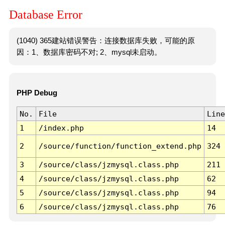
Database Error
(1040) 365建站错误警告：连接数据库失败，可能的原
因：1、数据库密码不对; 2、mysql未启动。
PHP Debug
No.
File
Line
1
/index.php
14
2
/source/function/function_extend.php
324
3
/source/class/jzmysql.class.php
211
4
/source/class/jzmysql.class.php
62
5
/source/class/jzmysql.class.php
94
6
/source/class/jzmysql.class.php
76