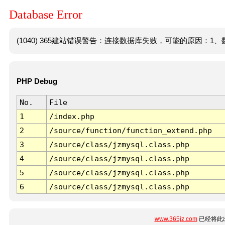
Database Error
(1040) 365建站错误警告：连接数据库失败，可能的原因：1、数
PHP Debug
No.
File
1
/index.php
2
/source/function/function_extend.php
3
/source/class/jzmysql.class.php
4
/source/class/jzmysql.class.php
5
/source/class/jzmysql.class.php
6
/source/class/jzmysql.class.php
www.365jz.com
已经将此