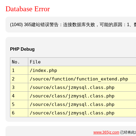
Database Error
(1040) 365建站错误警告：连接数据库失败，可能的原因：1、数
PHP Debug
No.
File
1
/index.php
2
/source/function/function_extend.php
3
/source/class/jzmysql.class.php
4
/source/class/jzmysql.class.php
5
/source/class/jzmysql.class.php
6
/source/class/jzmysql.class.php
www.365jz.com
已经将此