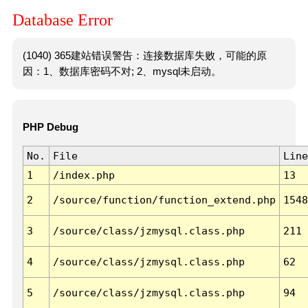
Database Error
(1040) 365建站错误警告：连接数据库失败，可能的原
因：1、数据库密码不对; 2、mysql未启动。
PHP Debug
No.
File
Line
1
/index.php
13
2
/source/function/function_extend.php
1548
3
/source/class/jzmysql.class.php
211
4
/source/class/jzmysql.class.php
62
5
/source/class/jzmysql.class.php
94