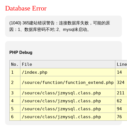
Database Error
(1040) 365建站错误警告：连接数据库失败，可能的原
因：1、数据库密码不对; 2、mysql未启动。
PHP Debug
No.
File
Line
1
/index.php
14
2
/source/function/function_extend.php
324
3
/source/class/jzmysql.class.php
211
4
/source/class/jzmysql.class.php
62
5
/source/class/jzmysql.class.php
94
6
/source/class/jzmysql.class.php
76