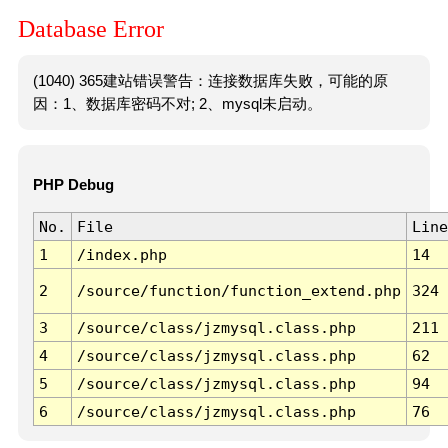
Database Error
(1040) 365建站错误警告：连接数据库失败，可能的原
因：1、数据库密码不对; 2、mysql未启动。
PHP Debug
No.
File
Line
1
/index.php
14
2
/source/function/function_extend.php
324
3
/source/class/jzmysql.class.php
211
4
/source/class/jzmysql.class.php
62
5
/source/class/jzmysql.class.php
94
6
/source/class/jzmysql.class.php
76