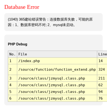
Database Error
(1040) 365建站错误警告：连接数据库失败，可能的原
因：1、数据库密码不对; 2、mysql未启动。
PHP Debug
No.
File
Line
1
/index.php
14
2
/source/function/function_extend.php
324
3
/source/class/jzmysql.class.php
211
4
/source/class/jzmysql.class.php
62
5
/source/class/jzmysql.class.php
94
6
/source/class/jzmysql.class.php
76