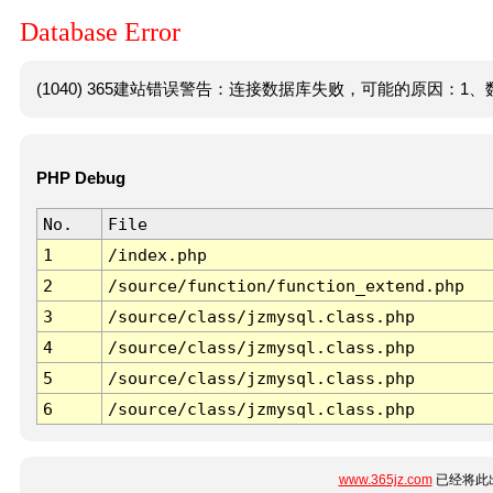
Database Error
(1040) 365建站错误警告：连接数据库失败，可能的原因：1、数
PHP Debug
No.
File
1
/index.php
2
/source/function/function_extend.php
3
/source/class/jzmysql.class.php
4
/source/class/jzmysql.class.php
5
/source/class/jzmysql.class.php
6
/source/class/jzmysql.class.php
www.365jz.com
已经将此