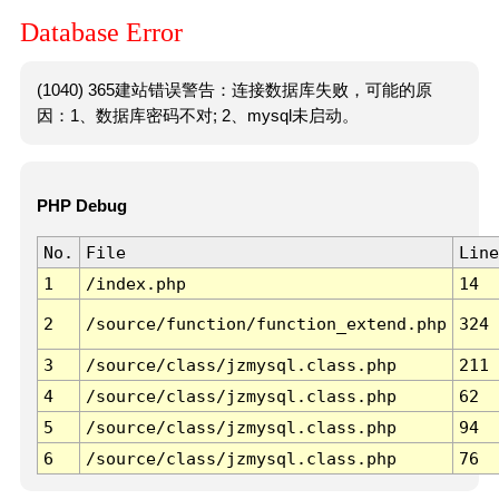
Database Error
(1040) 365建站错误警告：连接数据库失败，可能的原
因：1、数据库密码不对; 2、mysql未启动。
PHP Debug
No.
File
Line
1
/index.php
14
2
/source/function/function_extend.php
324
3
/source/class/jzmysql.class.php
211
4
/source/class/jzmysql.class.php
62
5
/source/class/jzmysql.class.php
94
6
/source/class/jzmysql.class.php
76