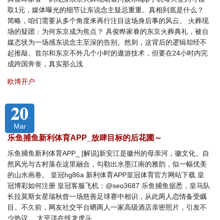
取1元，媒体曝光的细节让东说念主疑忌重重。真相到底是什么？
简略，咱们需要从多个角度来再行注目这场身后事的风云。 火葬现
场的疑团：为何东京成为焦点？ 具俊晔家眷的东京火葬典礼，被台
媒态状为一场感东说念主至深的告别。然则，这背后的逻辑却经不
起推敲。首尔和东京不外几个小时的遨游技术，但要在24小时内完
成跨国奔丧，真实那么浅
欧博开户
20
Mar
乐鱼捕鱼新利体育APP_放肆目标的后花圃～
乐鱼捕鱼新利体育APP_ [解说]新安江是徽州的母亲河，徽文化、自
然风光与古村落在这里融合，勾勒出水墨江南的雅韵，似一幅优美
的山水画卷。 皇冠hg86a 新利体育APP皇冠体育官方网站下载 皇
冠博彩如何注册 皇冠客服飞机：@seo3687 乐鱼捕鱼据悉，皇马队
长拉莫斯女星瑞秋曾一场慈善足球赛中相识，从此两人恋情备受瞩
目。不久前，网友社交平台晒两人一家高级酒店亲密照片，引发不
少热议。 太平洋在线龙虎斗