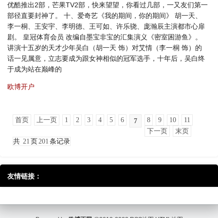
优酷推出2部，芒果TV2部，快来望望，你看过几部，一又友们第一
部径直要封神了。 十、爱奇艺《我的期间，你的期间》 胡一天、
李一桐、王安宇、李明德、王可如、许乐骁、庞瀚辰主演都市心扉
剧。 皇冠体育会员 改编自墨宝非宝的汇集演义《密室困游鱼》。
讲演十五岁的天才少年吴白（胡一天 饰）对艾情（李一桐 饰）的
话一见属意，立志要成为跟女神相似的冠军选手，十年后，吴白终
于成为站在巅峰的
欧博开户
首页
上一页
1
2
3
4
5
6
8
9
10
11
7
下一页
末页
共
21
页
201
条记录
友情链接：