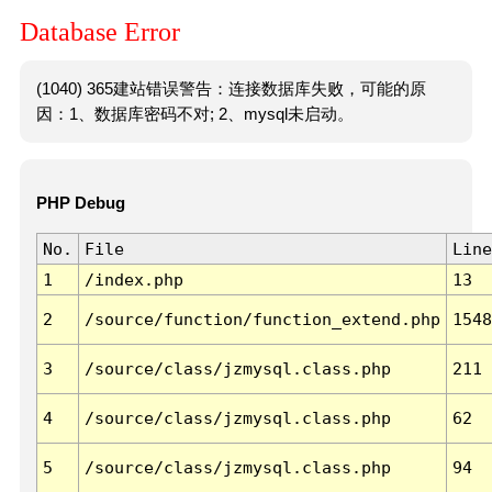
Database Error
(1040) 365建站错误警告：连接数据库失败，可能的原
因：1、数据库密码不对; 2、mysql未启动。
PHP Debug
No.
File
Line
1
/index.php
13
2
/source/function/function_extend.php
1548
3
/source/class/jzmysql.class.php
211
4
/source/class/jzmysql.class.php
62
5
/source/class/jzmysql.class.php
94