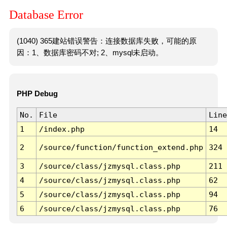
Database Error
(1040) 365建站错误警告：连接数据库失败，可能的原
因：1、数据库密码不对; 2、mysql未启动。
PHP Debug
No.
File
Line
1
/index.php
14
2
/source/function/function_extend.php
324
3
/source/class/jzmysql.class.php
211
4
/source/class/jzmysql.class.php
62
5
/source/class/jzmysql.class.php
94
6
/source/class/jzmysql.class.php
76