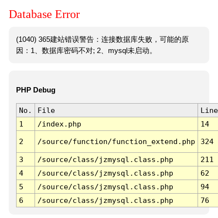
Database Error
(1040) 365建站错误警告：连接数据库失败，可能的原
因：1、数据库密码不对; 2、mysql未启动。
PHP Debug
No.
File
Line
1
/index.php
14
2
/source/function/function_extend.php
324
3
/source/class/jzmysql.class.php
211
4
/source/class/jzmysql.class.php
62
5
/source/class/jzmysql.class.php
94
6
/source/class/jzmysql.class.php
76