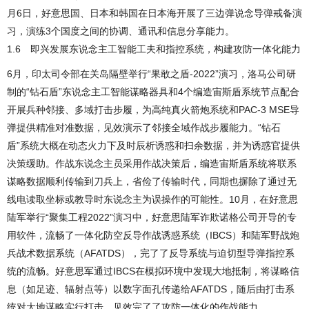
月6日，好意思国、日本和韩国在日本海开展了三边弹说念导弹戒备演
习，演练3个国度之间的协调、通讯和信息分享能力。
1.6 即兴发展东说念主工智能工夫和指控系统，构建攻防一体化能力
6月，印太司令部在关岛隔壁举行“果敢之盾-2022”演习，洛马公司研
制的“钻石盾”东说念主工智能谋略器具和4个编造宙斯盾系统节点配合
开展兵种邻接、多域打击步履，为高纯真火箭炮系统和PAC-3 MSE导
弹提供精准对准数据，见效演示了邻接全域作战步履能力。“钻石
盾”系统大概在动态火力下及时辰析诱惑和扫余数据，并为诱惑官提供
决策缓助。作战东说念主员采用作战决策后，编造宙斯盾系统将联系
谋略数据顺利传输到刀兵上，省俭了传输时代，同期也摒除了通过无
线电读取坐标或教导时东说念主为误操作的可能性。10月，在好意思
陆军举行“聚集工程2022”演习中，好意思陆军诈欺诺格公司开导的专
用软件，流畅了一体化防空反导作战诱惑系统（IBCS）和陆军野战炮
兵战术数据系统（AFATDS），完了了反导系统与迫切型导弹指控系
统的流畅。好意思军通过IBCS在模拟环境中发现大地抵制，将谋略信
息（如足迹、辐射点等）以数字面孔传递给AFATDS，随后由打击系
统对大地谋略实行打击，见效完了了攻防一体化的作战能力。