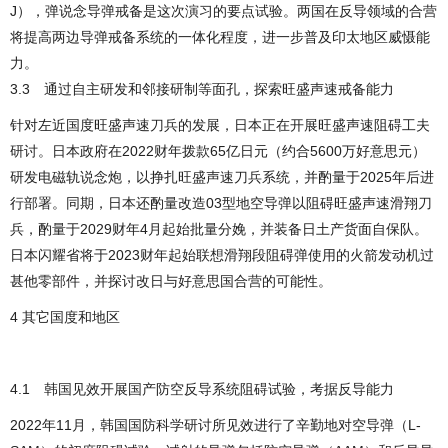
J），弹说念导弹戒备是这次演习的要点试验。两国在反导领域的合营
将提高两边导弹戒备系统的一体化程度，进一步普及印太地区威慑能
力。
3.3 通过自主研发和邻接研制等面孔，探索旺盛声速戒备能力
针对左近国度旺盛声速刀兵的发展，日本正在开展旺盛声速阻碍工夫
研讨。日本政府在2022财年拨款65亿日元（约合5600万好意思元）
研发电磁轨说念炮，以挣扎旺盛声速刀兵系统，并酌量于2025年后进
行部署。同期，日本还酌量改造03型地空导弹以阻碍旺盛声速滑翔刀
兵，酌量于2029财年4月起始批量分娩，并装备日土产货面自保队。
日本闪耀省将于2023财年起始联想滑翔段阻碍弹使用的火箭发动机过
甚他零部件，并探讨改日与好意思国合营的可能性。
4 其它国度和地区
4.1 韩国见效开展国产防空反导系统阻碍试验，考据反导能力
2022年11月，韩国国防科学研讨所见效进行了辛勤地对空导弹（L-