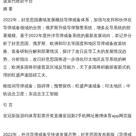
菠菜代收款平台
摘 要
2022年，好意思国赓续发展概括导弹戒备体系，加强与友邦和伙伴在
导弹戒备领域的合营；俄罗斯升级导弹预警系统，增多反导系统的部
署规模。基于2022年度外洋导弹戒备系统的最新发展动向，牵记并分
析了好意思国、俄罗斯、欧洲和印太等国度和地区导弹戒备政策转
换、装备研制分解和部署情况，探讨了改日反导工夫的发展情况趋
势。分析指出，改日好意思国将进一步强化印太地区反导系统的树
立，欧洲多国将邻接普及区域反导能力，天下多国将积极探索新式机
理的旺盛声速阻碍工夫。
枢纽词导弹戒备；阻碍弹；预警探伤；旺盛声速戒备；印太地区；中
轨说念卫星；东说念主工智能
引 言
皇冠新版源码
体育彩票开奖直播皇冠新2手机网址雅博体育app网页版
2022年，外洋导弹戒备呈快速发展态势，好意思国发布新版《导弹戒