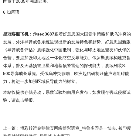
酌量于2035年完成部署。
6 扫尾语
皇冠客服飞机：@seo3687
跟着好意思国大国竞争策略和俄乌冲突的
发展，外洋导弹戒备系统呈现出新的发展特色和趋势。好意思国新版
《导弹戒备评估》赓续强化中国抵制，强化与印太地区盟友和伙伴的
合营，要点加强印太地区一体化防空反导能力。俄罗斯赓续构建戒备
体系，普及天基预警卫星和地基预警雷达的探伤能力，赓续列装S-
500导弹戒备系统。受俄乌冲突影响，欧洲起始研制旺盛声速阻碍能
力，将进一步加强区域反导能力的树立。
本站仅提供存储劳动，系数试验均由用户发布，如发现存害或侵权试
验，请点击举报。
上一篇：
博彩转运金菲律宾网络博彩调查_特鲁多即是一怯夫, 被印度
欺侮就找朝鲜撒气, 后果摊上大事了!