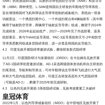
SAM）的初度阻碍试验。试射的导弹包括防空导弹（AAM）和反导导
弹（ABM）两种类型。L-SAM是韩国自主研发的辛勤地空导弹系统，
旨在增强韩国对飞机和弹说念导弹等抵制的戒备能力。系统由一部多
功能雷达、一个诱惑扫尾中心、一个作战扫尾台和4辆辐射车（其中两
辆用于辐射防空导弹，两辆用于辐射反导导弹）组成，瞻望于2024年
完成研发，2026年起起始批产，2027—2028年完了作战部署。该系
统部署后，将与THAAD反导系统、PAC-3反导系统和天弓-2中程防空
导弹系悉数同组成多层阻碍系统，进一步普及韩国的反导能力。
4.2 印度见效开展阻碍弹遨游试验，赓续研发新式阻碍弹
11月2日，印度国防研讨与发展组织（DRDO）在卡拉姆岛见效开展
了AD-1阻碍弹初度遨游试验。AD-1采选两级固体发动机和自主研发的
扫尾系统、导航和制导算法，可对辛勤弹说念导弹和飞机进行大气层
外和大气层内低层阻碍。此外，印度正在研发高层外大气层阻碍弹
（可能是AD-2），酌量于2025年前完成研制。
4.3 以色列见效开展箭-3系统阻碍试验，见效考据要紧工夫破碎
皇冠体育
2022年1月，以色列导弹戒备组织（IMDO）在中部地区见效开展了