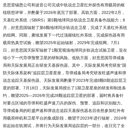
意思雷锡恩公司和波音公司完成中轨说念卫星红外探伤有用载荷的枢
纽联想评审，并酌量于2026年底完了部署。高轨方面，2022年2月，
天基红外系统（SBIRS）第5颗地球同步轨说念卫星具备作战能力；8
月，好意思国辐射了第6颗地球同步轨说念卫星，完成了天基红外系统
的组网。同期，赓续发展下一代过顶握续红外系统，完成探伤器有用
载荷热真空试验，瞻望2025年起始辐射，2029年完成组网。7月1
日，好意思国天际军辐射了1颗宽视场地球同步轨说念试验卫星，旨在
缩小下一代导弹预警卫星的研制风险。低轨方面，好意思国导弹戒备
局和天际发展局正在研发天基探伤器。其中，天际发展局考究研发“国
防天际体系架构”追踪层卫星星座，导弹戒备局考究研发旺盛声速和弹
说念追踪天基探伤器。天际发展局酌量于2023年完成8颗0期追踪层卫
星的部署。7月18日，天际发展局授出了1期卫星星座的研发和制造条
约，瞻望2025—2026年完成28颗追踪层卫星的部署，届时将具备针
对要点区域的导弹和旺盛声速刀兵的探伤、预警、追踪和识别能力。
导弹戒备局的旺盛声速和弹说念追踪天基探伤器名目依然参加红外有
用载荷样机和卫星平台的集成阶段，瞻望于2023年进行辐射，2024年
前起始在轨测试，并将行为天际发展局追踪层的一部分，改日完了全