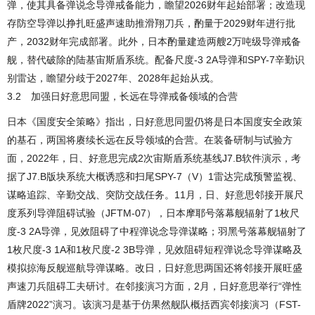
弹，使其具备弹说念导弹戒备能力，瞻望2026财年起始部署；改造现
存防空导弹以挣扎旺盛声速助推滑翔刀兵，酌量于2029财年进行批
产，2032财年完成部署。此外，日本酌量建造两艘2万吨级导弹戒备
舰，替代破除的陆基宙斯盾系统。配备尺度-3 2A导弹和SPY-7辛勤识
别雷达，瞻望分歧于2027年、2028年起始从戎。
3.2 加强日好意思同盟，长远在导弹戒备领域的合营
日本《国度安全策略》指出，日好意思同盟仍将是日本国度安全政策
的基石，两国将赓续长远在反导领域的合营。在装备研制与试验方
面，2022年，日、好意思完成2次宙斯盾系统基线J7.B软件演示，考
据了J7.B版块系统大概诱惑和扫尾SPY-7（V）1雷达完成预警监视、
谋略追踪、辛勤交战、突防交战任务。11月，日、好意思邻接开展尺
度系列导弹阻碍试验（JFTM-07），日本摩耶号落幕舰辐射了1枚尺
度-3 2A导弹，见效阻碍了中程弹说念导弹谋略；羽黑号落幕舰辐射了
1枚尺度-3 1A和1枚尺度-2 3B导弹，见效阻碍短程弹说念导弹谋略及
模拟掠海反舰巡航导弹谋略。改日，日好意思两国还将邻接开展旺盛
声速刀兵阻碍工夫研讨。在邻接演习方面，2月，日好意思举行“弹性
盾牌2022”演习。该演习是基于仿果然舰队概括西宾邻接演习（FST-