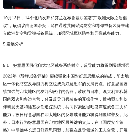
10月13日，14个北约友邦和芬兰在布鲁塞尔签署了“欧洲天际之盾倡
议”，该倡议由德国牵头，旨在通过共同采购防空和导弹戒备装备来建
立欧洲防空和导弹戒备系统，加强区域概括防空和导弹戒备能力。
5 发展分析
5.1 好意思国强化印太地区戒备系统树立，反导能力将得到显耀增强
2022年《导弹戒备评估》赓续强化中国对好意思组成的挑战，印太地
区一体化防空反导能力树立也成为好意思军的发展要点。好意思国赓
续加强与印太地区的友邦和伙伴的合营，鼓吹与日本、澳大利亚和韩
国的双边和多边合营，普及反导刀兵装备的互操作性，推动盟友和伙
伴研发天基和陆基探伤追踪系统，共同探索区域旺盛声速戒备工夫和
能力，改日好意思国在印太地区的反导戒备能力将得到显耀普及。此
外，日本行为好意思国在印太地区最关键的支点，在《国度安全策
略》中明确将长远日好意思同盟，加强在反导领域的工夫合营，开展