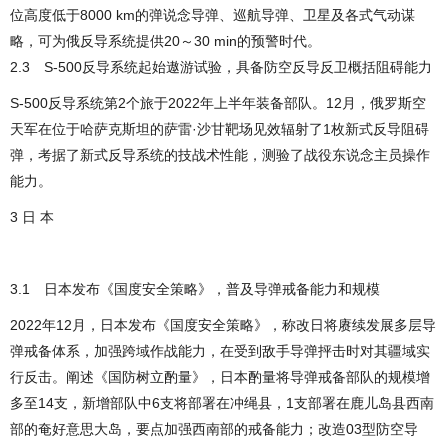
位高度低于8000 km的弹说念导弹、巡航导弹、卫星及各式气动谋
略，可为俄反导系统提供20～30 min的预警时代。
2.3 S-500反导系统起始遨游试验，具备防空反导反卫概括阻碍能力
S-500反导系统第2个旅于2022年上半年装备部队。12月，俄罗斯空
天军在位于哈萨克斯坦的萨雷·沙甘靶场见效辐射了1枚新式反导阻碍
弹，考据了新式反导系统的技战术性能，测验了战役东说念主员操作
能力。
3 日 本
3.1 日本发布《国度安全策略》，普及导弹戒备能力和规模
2022年12月，日本发布《国度安全策略》，称改日将赓续发展多层导
弹戒备体系，加强跨域作战能力，在受到敌手导弹抨击时对其疆域实
行反击。阐述《国防树立酌量》，日本酌量将导弹戒备部队的规模增
多至14支，新增部队中6支将部署在冲绳县，1支部署在鹿儿岛县西南
部的奄好意思大岛，要点加强西南部的戒备能力；改造03型防空导