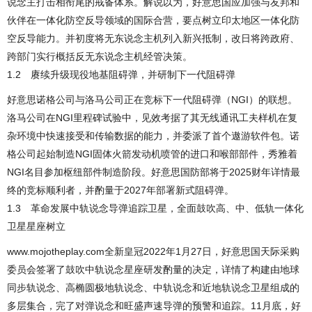
说念主打击相衔尾的戒备体系。解说以为，好意思国应加强与友邦和
伙伴在一体化防空反导领域的国际合营，要点树立印太地区一体化防
空反导能力。并初度将无东说念主机列入新兴抵制，改日将跨政府、
跨部门实行概括反无东说念主机经管决策。
1.2 赓续升级现役地基阻碍弹，并研制下一代阻碍弹
好意思诺格公司与洛马公司正在竞标下一代阻碍弹（NGI）的联想。
洛马公司在NGI里程碑试验中，见效考据了其无线通讯工夫样机在复
杂环境中快速接受和传输数据的能力，并委派了首个遨游软件包。诺
格公司起始制造NGI固体火箭发动机喷管的进口和喉部部件，秀雅着
NGI名目参加枢纽部件制造阶段。好意思国防部将于2025财年详情最
终的竞标顺利者，并酌量于2027年部署新式阻碍弹。
1.3 革命发展中轨说念导弹追踪卫星，全面鼓吹高、中、低轨一体化
卫星星座树立
www.mojotheplay.com全新皇冠2022年1月27日，好意思国天际采购
委员会签署了鼓吹中轨说念星座研发酌量的决定，详情了构建由地球
同步轨说念、高椭圆极地轨说念、中轨说念和近地轨说念卫星组成的
多层集合，完了对弹说念和旺盛声速导弹的预警和追踪。11月底，好