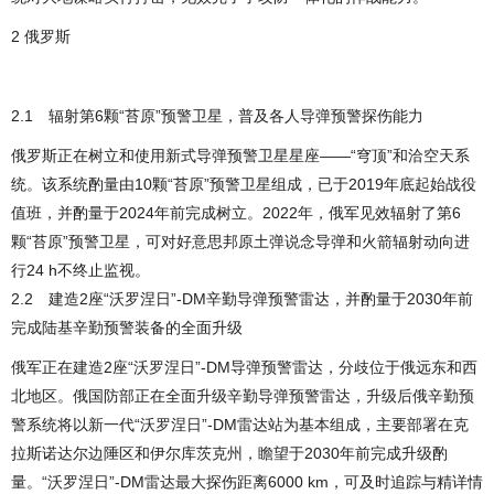
2 俄罗斯
2.1 辐射第6颗“苔原”预警卫星，普及各人导弹预警探伤能力
俄罗斯正在树立和使用新式导弹预警卫星星座——“穹顶”和洽空天系
统。该系统酌量由10颗“苔原”预警卫星组成，已于2019年底起始战役
值班，并酌量于2024年前完成树立。2022年，俄军见效辐射了第6
颗“苔原”预警卫星，可对好意思邦原土弹说念导弹和火箭辐射动向进
行24 h不终止监视。
2.2 建造2座“沃罗涅日”-DM辛勤导弹预警雷达，并酌量于2030年前
完成陆基辛勤预警装备的全面升级
俄军正在建造2座“沃罗涅日”-DM导弹预警雷达，分歧位于俄远东和西
北地区。俄国防部正在全面升级辛勤导弹预警雷达，升级后俄辛勤预
警系统将以新一代“沃罗涅日”-DM雷达站为基本组成，主要部署在克
拉斯诺达尔边陲区和伊尔库茨克州，瞻望于2030年前完成升级酌
量。“沃罗涅日”-DM雷达最大探伤距离6000 km，可及时追踪与精详情