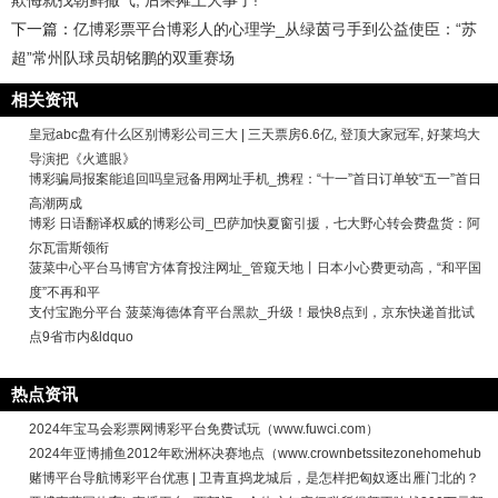
下一篇：
亿博彩票平台博彩人的心理学_从绿茵弓手到公益使臣：“苏
超”常州队球员胡铭鹏的双重赛场
相关资讯
皇冠abc盘有什么区别博彩公司三大 | 三天票房6.6亿, 登顶大家冠军, 好莱坞大
导演把《火遮眼》
博彩骗局报案能追回吗皇冠备用网址手机_携程：“十一”首日订单较“五一”首日
高潮两成
博彩 日语翻译权威的博彩公司_巴萨加快夏窗引援，七大野心转会费盘货：阿
尔瓦雷斯领衔
菠菜中心平台马博官方体育投注网址_管窥天地丨日本小心费更动高，“和平国
度”不再和平
支付宝跑分平台 菠菜海德体育平台黑款_升级！最快8点到，京东快递首批试
点9省市内&ldquo
热点资讯
2024年宝马会彩票网博彩平台免费试玩（www.fuwci.com）
2024年亚博捕鱼2012年欧洲杯决赛地点（www.crownbetssitezonehomehub
赌博平台导航博彩平台优惠 | 卫青直捣龙城后，是怎样把匈奴逐出雁门北的？