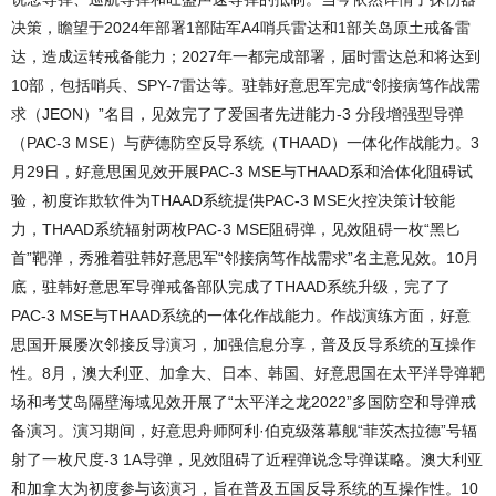
决策，瞻望于2024年部署1部陆军A4哨兵雷达和1部关岛原土戒备雷
达，造成运转戒备能力；2027年一都完成部署，届时雷达总和将达到
10部，包括哨兵、SPY-7雷达等。驻韩好意思军完成“邻接病笃作战需
求（JEON）”名目，见效完了了爱国者先进能力-3 分段增强型导弹
（PAC-3 MSE）与萨德防空反导系统（THAAD）一体化作战能力。3
月29日，好意思国见效开展PAC-3 MSE与THAAD系和洽体化阻碍试
验，初度诈欺软件为THAAD系统提供PAC-3 MSE火控决策计较能
力，THAAD系统辐射两枚PAC-3 MSE阻碍弹，见效阻碍一枚“黑匕
首”靶弹，秀雅着驻韩好意思军“邻接病笃作战需求”名主意见效。10月
底，驻韩好意思军导弹戒备部队完成了THAAD系统升级，完了了
PAC-3 MSE与THAAD系统的一体化作战能力。作战演练方面，好意
思国开展屡次邻接反导演习，加强信息分享，普及反导系统的互操作
性。8月，澳大利亚、加拿大、日本、韩国、好意思国在太平洋导弹靶
场和考艾岛隔壁海域见效开展了“太平洋之龙2022”多国防空和导弹戒
备演习。演习期间，好意思舟师阿利·伯克级落幕舰“菲茨杰拉德”号辐
射了一枚尺度-3 1A导弹，见效阻碍了近程弹说念导弹谋略。澳大利亚
和加拿大为初度参与该演习，旨在普及五国反导系统的互操作性。10