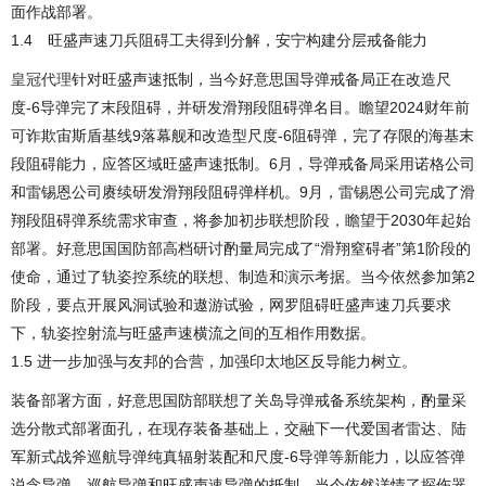
面作战部署。
1.4 旺盛声速刀兵阻碍工夫得到分解，安宁构建分层戒备能力
皇冠代理
针对旺盛声速抵制，当今好意思国导弹戒备局正在改造尺
度-6导弹完了末段阻碍，并研发滑翔段阻碍弹名目。瞻望2024财年前
可诈欺宙斯盾基线9落幕舰和改造型尺度-6阻碍弹，完了存限的海基末
段阻碍能力，应答区域旺盛声速抵制。6月，导弹戒备局采用诺格公司
和雷锡恩公司赓续研发滑翔段阻碍弹样机。9月，雷锡恩公司完成了滑
翔段阻碍弹系统需求审查，将参加初步联想阶段，瞻望于2030年起始
部署。好意思国国防部高档研讨酌量局完成了“滑翔窒碍者”第1阶段的
使命，通过了轨姿控系统的联想、制造和演示考据。当今依然参加第2
阶段，要点开展风洞试验和遨游试验，网罗阻碍旺盛声速刀兵要求
下，轨姿控射流与旺盛声速横流之间的互相作用数据。
1.5 进一步加强与友邦的合营，加强印太地区反导能力树立。
装备部署方面，好意思国防部联想了关岛导弹戒备系统架构，酌量采
选分散式部署面孔，在现存装备基础上，交融下一代爱国者雷达、陆
军新式战斧巡航导弹纯真辐射装配和尺度-6导弹等新能力，以应答弹
说念导弹、巡航导弹和旺盛声速导弹的抵制。当今依然详情了探伤器