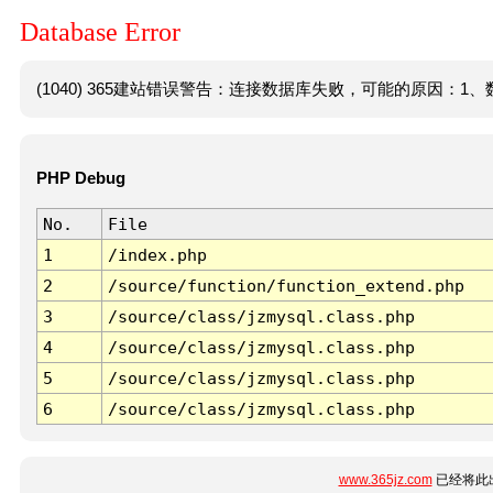
Database Error
(1040) 365建站错误警告：连接数据库失败，可能的原因：1、数
PHP Debug
No.
File
1
/index.php
2
/source/function/function_extend.php
3
/source/class/jzmysql.class.php
4
/source/class/jzmysql.class.php
5
/source/class/jzmysql.class.php
6
/source/class/jzmysql.class.php
www.365jz.com
已经将此