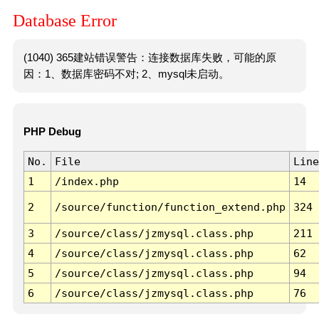
Database Error
(1040) 365建站错误警告：连接数据库失败，可能的原
因：1、数据库密码不对; 2、mysql未启动。
PHP Debug
No.
File
Line
1
/index.php
14
2
/source/function/function_extend.php
324
3
/source/class/jzmysql.class.php
211
4
/source/class/jzmysql.class.php
62
5
/source/class/jzmysql.class.php
94
6
/source/class/jzmysql.class.php
76