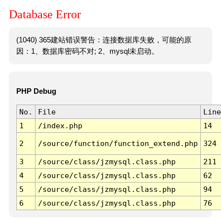
Database Error
(1040) 365建站错误警告：连接数据库失败，可能的原
因：1、数据库密码不对; 2、mysql未启动。
PHP Debug
No.
File
Line
1
/index.php
14
2
/source/function/function_extend.php
324
3
/source/class/jzmysql.class.php
211
4
/source/class/jzmysql.class.php
62
5
/source/class/jzmysql.class.php
94
6
/source/class/jzmysql.class.php
76