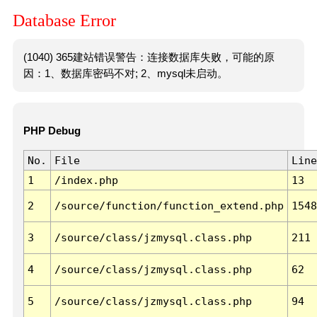
Database Error
(1040) 365建站错误警告：连接数据库失败，可能的原
因：1、数据库密码不对; 2、mysql未启动。
PHP Debug
No.
File
Line
1
/index.php
13
2
/source/function/function_extend.php
1548
3
/source/class/jzmysql.class.php
211
4
/source/class/jzmysql.class.php
62
5
/source/class/jzmysql.class.php
94