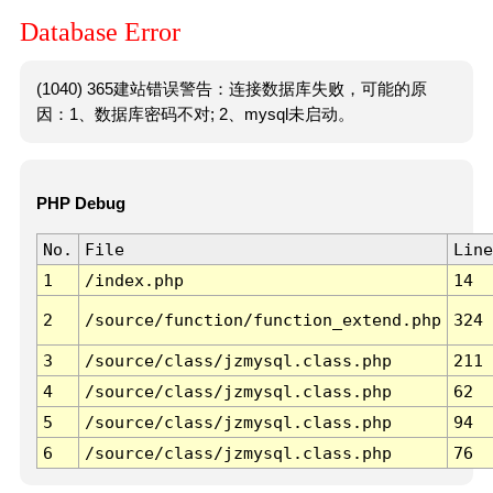
Database Error
(1040) 365建站错误警告：连接数据库失败，可能的原
因：1、数据库密码不对; 2、mysql未启动。
PHP Debug
No.
File
Line
1
/index.php
14
2
/source/function/function_extend.php
324
3
/source/class/jzmysql.class.php
211
4
/source/class/jzmysql.class.php
62
5
/source/class/jzmysql.class.php
94
6
/source/class/jzmysql.class.php
76