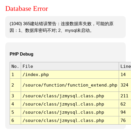
Database Error
(1040) 365建站错误警告：连接数据库失败，可能的原
因：1、数据库密码不对; 2、mysql未启动。
PHP Debug
No.
File
Line
1
/index.php
14
2
/source/function/function_extend.php
324
3
/source/class/jzmysql.class.php
211
4
/source/class/jzmysql.class.php
62
5
/source/class/jzmysql.class.php
94
6
/source/class/jzmysql.class.php
76