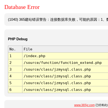
Database Error
(1040) 365建站错误警告：连接数据库失败，可能的原因：1、数
PHP Debug
No.
File
1
/index.php
2
/source/function/function_extend.php
3
/source/class/jzmysql.class.php
4
/source/class/jzmysql.class.php
5
/source/class/jzmysql.class.php
6
/source/class/jzmysql.class.php
www.365jz.com
已经将此