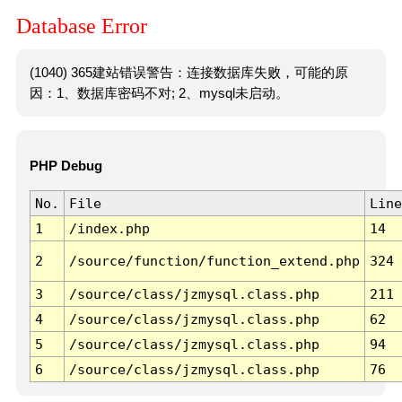
Database Error
(1040) 365建站错误警告：连接数据库失败，可能的原
因：1、数据库密码不对; 2、mysql未启动。
PHP Debug
No.
File
Line
1
/index.php
14
2
/source/function/function_extend.php
324
3
/source/class/jzmysql.class.php
211
4
/source/class/jzmysql.class.php
62
5
/source/class/jzmysql.class.php
94
6
/source/class/jzmysql.class.php
76