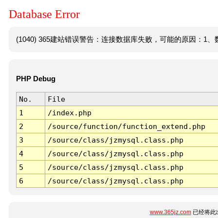
Database Error
(1040) 365建站错误警告：连接数据库失败，可能的原因：1、数
PHP Debug
No.
File
1
/index.php
2
/source/function/function_extend.php
3
/source/class/jzmysql.class.php
4
/source/class/jzmysql.class.php
5
/source/class/jzmysql.class.php
6
/source/class/jzmysql.class.php
www.365jz.com
已经将此