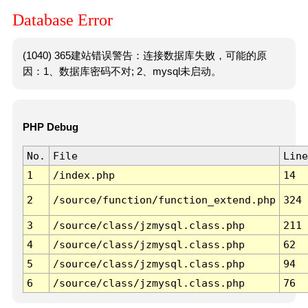
Database Error
(1040) 365建站错误警告：连接数据库失败，可能的原
因：1、数据库密码不对; 2、mysql未启动。
PHP Debug
No.
File
Line
1
/index.php
14
2
/source/function/function_extend.php
324
3
/source/class/jzmysql.class.php
211
4
/source/class/jzmysql.class.php
62
5
/source/class/jzmysql.class.php
94
6
/source/class/jzmysql.class.php
76