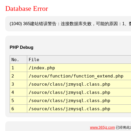
Database Error
(1040) 365建站错误警告：连接数据库失败，可能的原因：1、数
PHP Debug
No.
File
1
/index.php
2
/source/function/function_extend.php
3
/source/class/jzmysql.class.php
4
/source/class/jzmysql.class.php
5
/source/class/jzmysql.class.php
6
/source/class/jzmysql.class.php
www.365jz.com
已经将此