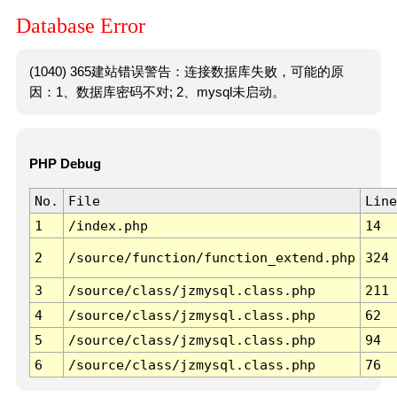
Database Error
(1040) 365建站错误警告：连接数据库失败，可能的原
因：1、数据库密码不对; 2、mysql未启动。
PHP Debug
No.
File
Line
1
/index.php
14
2
/source/function/function_extend.php
324
3
/source/class/jzmysql.class.php
211
4
/source/class/jzmysql.class.php
62
5
/source/class/jzmysql.class.php
94
6
/source/class/jzmysql.class.php
76