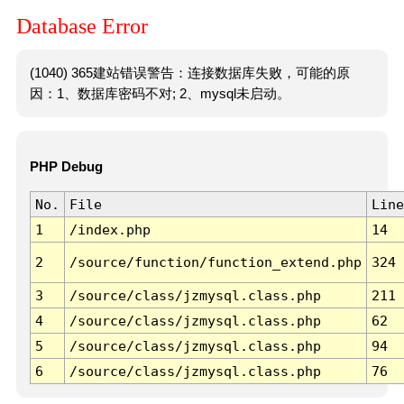
Database Error
(1040) 365建站错误警告：连接数据库失败，可能的原
因：1、数据库密码不对; 2、mysql未启动。
PHP Debug
No.
File
Line
1
/index.php
14
2
/source/function/function_extend.php
324
3
/source/class/jzmysql.class.php
211
4
/source/class/jzmysql.class.php
62
5
/source/class/jzmysql.class.php
94
6
/source/class/jzmysql.class.php
76