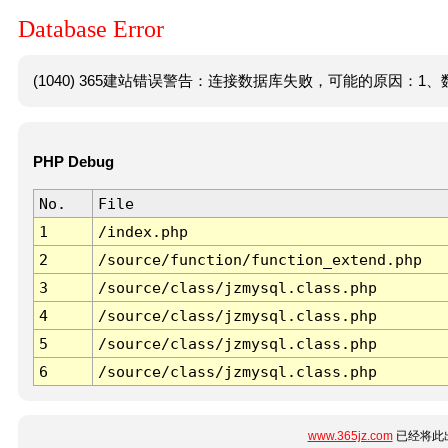
Database Error
(1040) 365建站错误警告：连接数据库失败，可能的原因：1、数
PHP Debug
No.
File
1
/index.php
2
/source/function/function_extend.php
3
/source/class/jzmysql.class.php
4
/source/class/jzmysql.class.php
5
/source/class/jzmysql.class.php
6
/source/class/jzmysql.class.php
www.365jz.com
已经将此