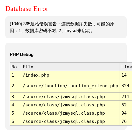
Database Error
(1040) 365建站错误警告：连接数据库失败，可能的原
因：1、数据库密码不对; 2、mysql未启动。
PHP Debug
No.
File
Line
1
/index.php
14
2
/source/function/function_extend.php
324
3
/source/class/jzmysql.class.php
211
4
/source/class/jzmysql.class.php
62
5
/source/class/jzmysql.class.php
94
6
/source/class/jzmysql.class.php
76