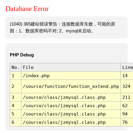
Database Error
(1040) 365建站错误警告：连接数据库失败，可能的原
因：1、数据库密码不对; 2、mysql未启动。
PHP Debug
No.
File
Line
1
/index.php
14
2
/source/function/function_extend.php
324
3
/source/class/jzmysql.class.php
211
4
/source/class/jzmysql.class.php
62
5
/source/class/jzmysql.class.php
94
6
/source/class/jzmysql.class.php
76