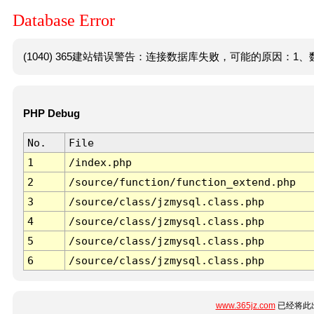
Database Error
(1040) 365建站错误警告：连接数据库失败，可能的原因：1、数
PHP Debug
No.
File
1
/index.php
2
/source/function/function_extend.php
3
/source/class/jzmysql.class.php
4
/source/class/jzmysql.class.php
5
/source/class/jzmysql.class.php
6
/source/class/jzmysql.class.php
www.365jz.com
已经将此