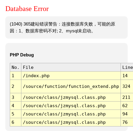
Database Error
(1040) 365建站错误警告：连接数据库失败，可能的原
因：1、数据库密码不对; 2、mysql未启动。
PHP Debug
No.
File
Line
1
/index.php
14
2
/source/function/function_extend.php
324
3
/source/class/jzmysql.class.php
211
4
/source/class/jzmysql.class.php
62
5
/source/class/jzmysql.class.php
94
6
/source/class/jzmysql.class.php
76