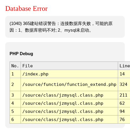
Database Error
(1040) 365建站错误警告：连接数据库失败，可能的原
因：1、数据库密码不对; 2、mysql未启动。
PHP Debug
No.
File
Line
1
/index.php
14
2
/source/function/function_extend.php
324
3
/source/class/jzmysql.class.php
211
4
/source/class/jzmysql.class.php
62
5
/source/class/jzmysql.class.php
94
6
/source/class/jzmysql.class.php
76