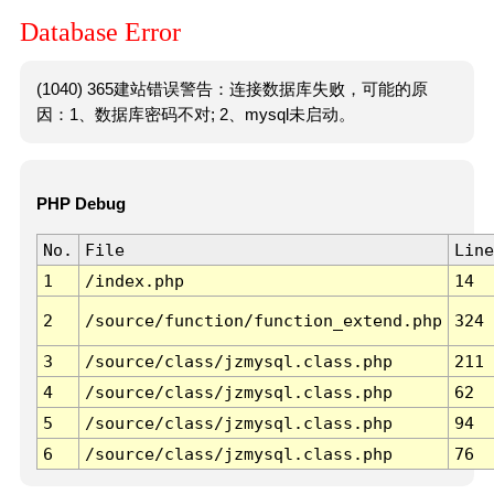
Database Error
(1040) 365建站错误警告：连接数据库失败，可能的原
因：1、数据库密码不对; 2、mysql未启动。
PHP Debug
No.
File
Line
1
/index.php
14
2
/source/function/function_extend.php
324
3
/source/class/jzmysql.class.php
211
4
/source/class/jzmysql.class.php
62
5
/source/class/jzmysql.class.php
94
6
/source/class/jzmysql.class.php
76