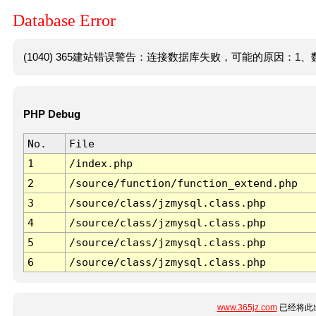
Database Error
(1040) 365建站错误警告：连接数据库失败，可能的原因：1、数
PHP Debug
No.
File
1
/index.php
2
/source/function/function_extend.php
3
/source/class/jzmysql.class.php
4
/source/class/jzmysql.class.php
5
/source/class/jzmysql.class.php
6
/source/class/jzmysql.class.php
www.365jz.com
已经将此